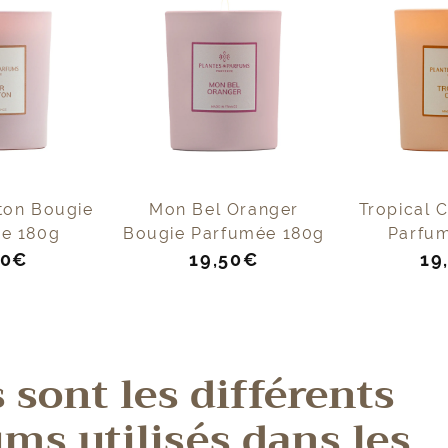
ton Bougie
Mon Bel Oranger
Tropical 
e 180g
Bougie Parfumée 180g
Parfu
Prix
Pr
50€
19,50€
19
de
de
te
vente
ve
 sont les différents
ms utilisés dans les