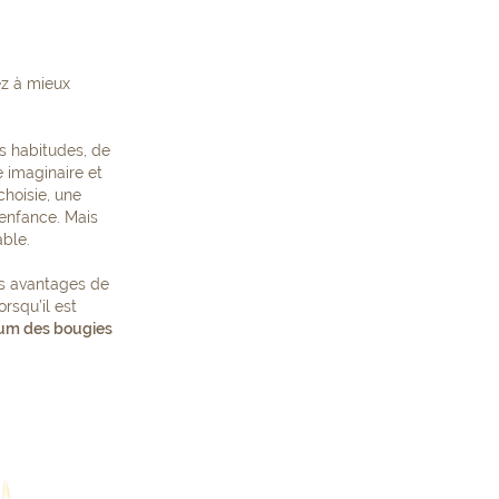
ez à mieux
s habitudes, de
e imaginaire et
choisie, une
 enfance. Mais
able.
les avantages de
orsqu’il est
um des bougies