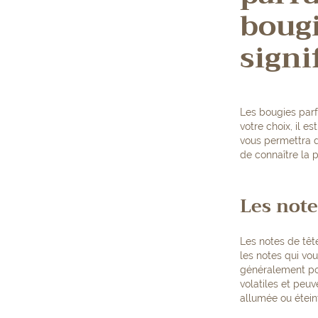
bougi
signi
Les bougies parfu
votre choix, il e
vous permettra 
de connaître la 
Les note
Les notes de tê
les notes qui vo
généralement pou
volatiles et peuv
allumée ou étein