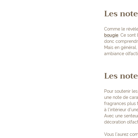
Les not
Comme le révèle 
bougie
. Ce sont
donc comprendre
Mais en général,
ambiance olfacti
Les note
Pour soutenir le
une note de cara
fragrances plus t
à l’intérieur d’u
Avec une senteur
décoration olfact
Vous l’aurez com