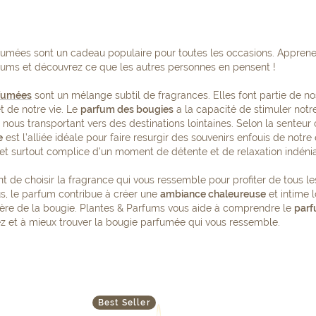
fumées sont un cadeau populaire pour toutes les occasions. Appren
arfums et découvrez ce que les autres personnes en pensent !
fumées
sont un mélange subtil de fragrances. Elles font partie de no
t de notre vie. Le
parfum des bougies
a la capacité de stimuler notr
 nous transportant vers des destinations lointaines. Selon la senteur 
e
est l’alliée idéale pour faire resurgir des souvenirs enfouis de notre
si et surtout complice d’un moment de détente et de relaxation indéni
ent de choisir la fragrance qui vous ressemble pour profiter de tous 
us, le parfum contribue à créer une
ambiance chaleureuse
et intime l
ière de la bougie. Plantes & Parfums vous aide à comprendre le
parf
z et à mieux trouver la bougie parfumée qui vous ressemble.
Best Seller