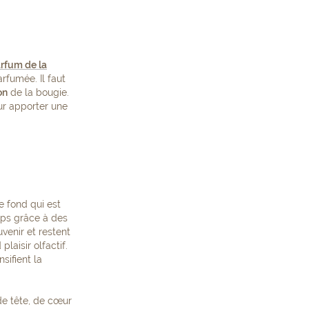
rfum de la
rfumée. Il faut
on
de la bougie.
ur apporter une
e fond qui est
ps grâce à des
venir et restent
laisir olfactif.
sifient la
e tête, de cœur