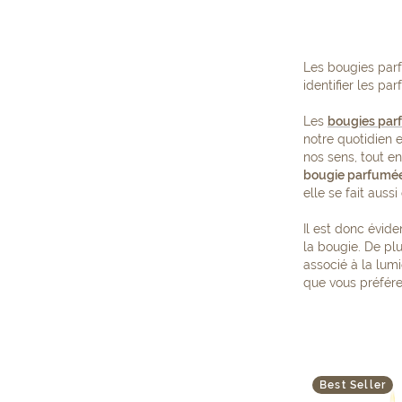
Les bougies par
identifier les p
Les
bougies par
notre quotidien e
nos sens, tout en
bougie parfumé
elle se fait aus
Il est donc évid
la bougie. De pl
associé à la lum
que vous préfére
Best Seller