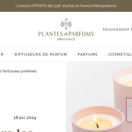
Livraison OFFERTE dès 59€ d'achat en France Métropolitaine
Plantes
et
Abonnement N
Parfums
de
Provence
UR
DIFFUSEURS DE PARFUM
PARFUMS
COSMÉTIQ
s Parfumées préférées
18 avr. 2024