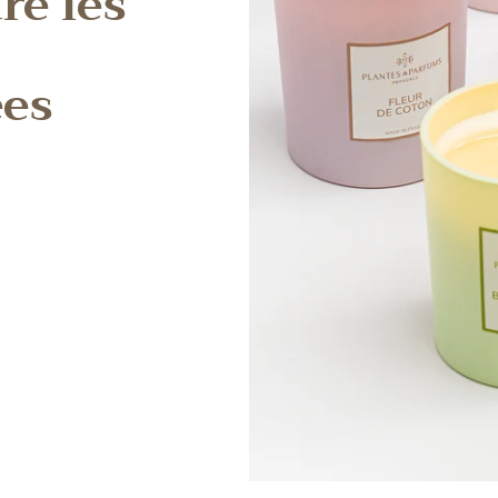
e les
ées