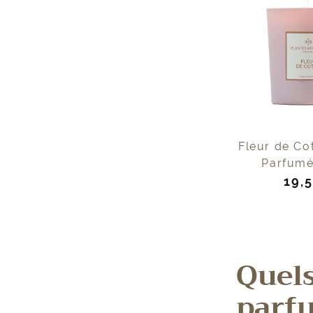
Fleur de Co
Parfumé
Prix
19,
de
ven
Quels
parfu