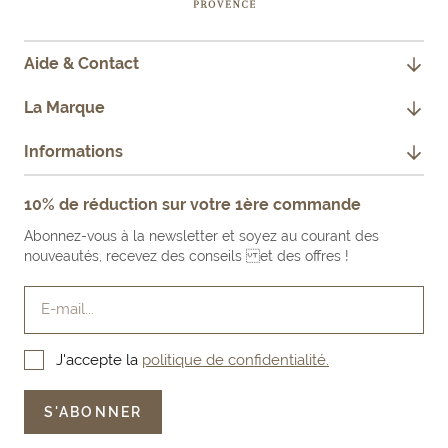
Aide & Contact
CONTACTEZ-NOUS
La Marque
JE SUIS PROFESSIONNEL
NOTRE HISTOIRE
Informations
FAQ
NOS ENGAGEMENTS
MENTIONS LÉGALES
10% de réduction sur votre 1ère commande
FAIRE UN RETOUR PRODUIT
NOS BOUTIQUES & REVENDEURS
CONDITIONS GÉNÉRALES DE VENTE
Abonnez-vous à la newsletter et soyez au courant des
LE BLOG
nouveautés, recevez des conseils et des offres !
E-mail...
J'accepte la
politique de confidentialité.
S'ABONNER