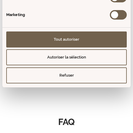
vente
vente
New
Marketing
Tout autoriser
Autoriser la sélection
Ventoux Black Eau de
Refuser
Parfum 30ml
Prix
14,90€
de
vente
FAQ