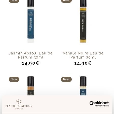
New
New
Jasmin Absolu Eau de
Vanille Noire Eau de
Parfum 30ml
Parfum 30ml
Prix
Prix
14,90€
14,90€
de
de
vente
vente
New
New