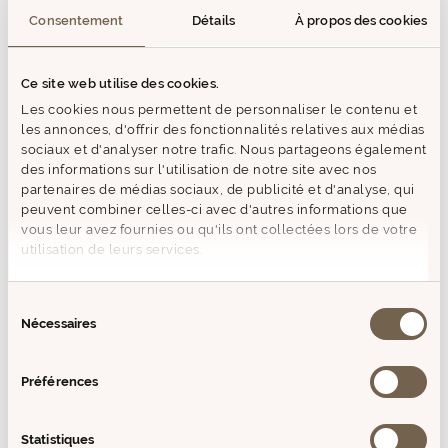
Consentement
Détails
À propos des cookies
Oud Impérial Eau de
Tubéreuse N°31 Eau de
Ce site web utilise des cookies.
Parfum 30ml
Parfum 30ml
Prix
Prix
14,90€
14,90€
Les cookies nous permettent de personnaliser le contenu et
de
de
les annonces, d'offrir des fonctionnalités relatives aux médias
vente
vente
sociaux et d'analyser notre trafic. Nous partageons également
des informations sur l'utilisation de notre site avec nos
New
New
partenaires de médias sociaux, de publicité et d'analyse, qui
peuvent combiner celles-ci avec d'autres informations que
vous leur avez fournies ou qu'ils ont collectées lors de votre
utilisation de leurs services.
Sélection
Nécessaires
du
consentement
Préférences
Rose Pourpre Eau de
Cèdre Bleu Eau de
Parfum 30ml
Parfum 30ml
Prix
Prix
14,90€
14,90€
de
de
Statistiques