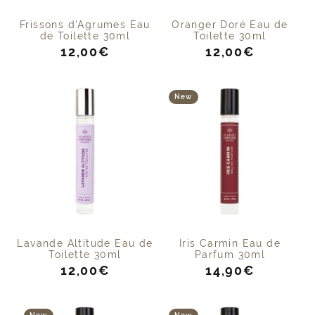
Frissons d'Agrumes Eau
Oranger Doré Eau de
de Toilette 30ml
Toilette 30ml
Prix
Prix
12,00€
12,00€
de
de
vente
vente
New
Lavande Altitude Eau de
Iris Carmin Eau de
Toilette 30ml
Parfum 30ml
Prix
Prix
12,00€
14,90€
de
de
vente
vente