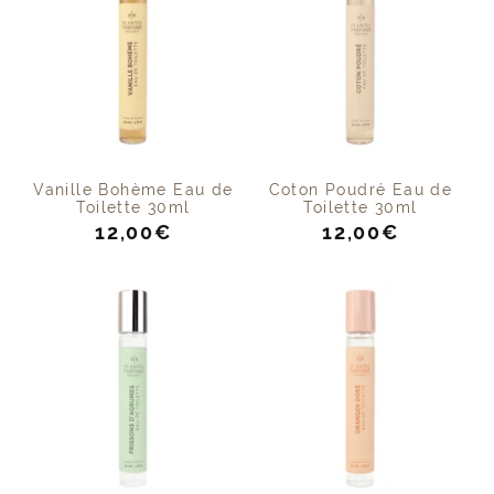
Vanille Bohème Eau de
Coton Poudré Eau de
Toilette 30ml
Toilette 30ml
Prix
Prix
12,00€
12,00€
de
de
vente
vente