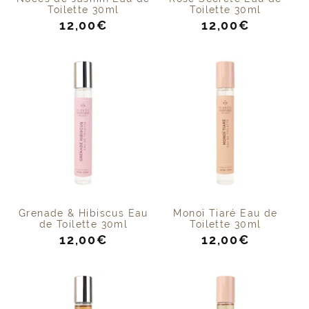
Toilette 30ml
Toilette 30ml
Prix
Prix
12,00€
12,00€
de
de
vente
vente
Grenade & Hibiscus Eau
Monoï Tiaré Eau de
de Toilette 30ml
Toilette 30ml
Prix
Prix
12,00€
12,00€
de
de
vente
vente