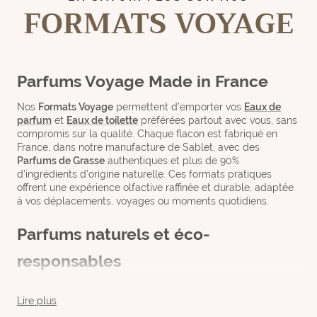
FORMATS VOYAGE
Parfums Voyage Made in France
Nos
Formats Voyage
permettent d’emporter vos
Eaux de
parfum
et
Eaux de toilette
préférées partout avec vous, sans
compromis sur la qualité. Chaque flacon est fabriqué en
France, dans notre manufacture de Sablet, avec des
Parfums de Grasse
authentiques et plus de 90%
d’ingrédients d’origine naturelle. Ces formats pratiques
offrent une expérience olfactive raffinée et durable, adaptée
à vos déplacements, voyages ou moments quotidiens.
Parfums naturels et éco-
responsables
Les Formats Voyage respectent l’environnement et l'Homme
grâce à des compositions soigneusement élaborées, sans
Lire plus
solvants pétrochimiques. Chaque parfum, qu’il s’agisse d’une