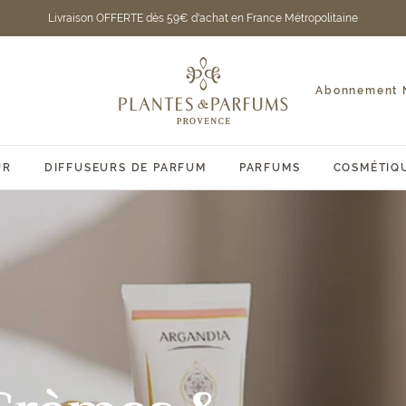
Livraison OFFERTE dès 59€ d'achat en France Métropolitaine
Plantes
et
Abonnement N
Parfums
de
Provence
UR
DIFFUSEURS DE PARFUM
PARFUMS
COSMÉTIQ