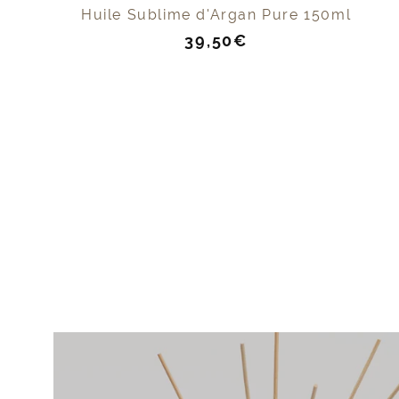
Huile Sublime d'Argan Pure 150ml
Prix
39,50€
de
vente