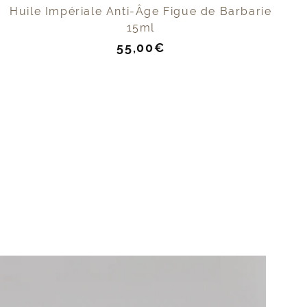
Huile Impériale Anti-Âge Figue de Barbarie
15ml
Prix
55,00€
de
vente