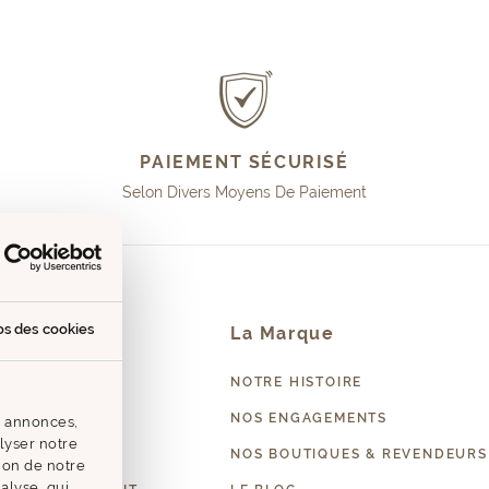
PAIEMENT SÉCURISÉ
Selon Divers Moyens De Paiement
os des cookies
Contact
La Marque
EZ-NOUS
NOTRE HISTOIRE
PROFESSIONNEL
NOS ENGAGEMENTS
s annonces,
alyser notre
NOS BOUTIQUES & REVENDEURS
tion de notre
alyse, qui