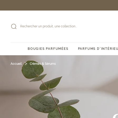
Passer
au
contenu
BOUGIES PARFUMÉES
PARFUMS D'INTÉRIE
Accueil
Crèmes & Sérums