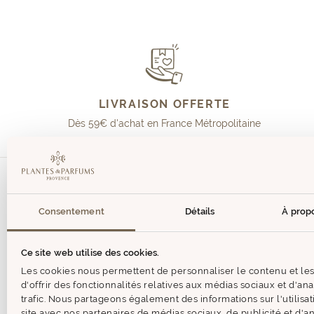
LIVRAISON OFFERTE
Dès 59€ d'achat en France Métropolitaine
Consentement
Détails
À prop
Aide & 
CONTACT
Ce site web utilise des cookies.
JE SUIS 
Les cookies nous permettent de personnaliser le contenu et le
d'offrir des fonctionnalités relatives aux médias sociaux et d'an
FAQ
trafic. Nous partageons également des informations sur l'utilisa
site avec nos partenaires de médias sociaux, de publicité et d'an