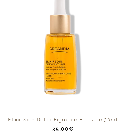
Elixir Soin Détox Figue de Barbarie 30ml
Prix
35,00€
de