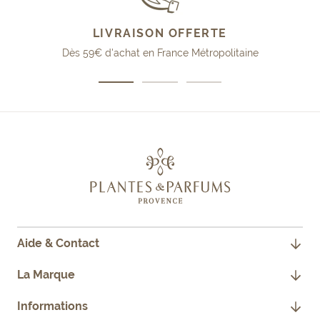
LIVRAISON OFFERTE
Dès 59€ d'achat en France Métropolitaine
Aller
Aller
Aller
au
au
au
slide
slide
slide
1
2
3
Aide & Contact
CONTACTEZ-NOUS
La Marque
JE SUIS PROFESSIONNEL
NOTRE HISTOIRE
Informations