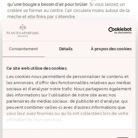
qu'une bougie a besoin d'air pour brûler
. Si vous laissez un
cratère se former au centre, l'air circulera moins autour de la
mèche et elle finira par s'éteindre.
Si la bougie s'est déjà creusée, tout n'est pas perdu !
Chauffez-la un moment au bain-marie jusqu'à retrouver une
surface liquide plane.
Consentement
Détails
À propos des cookies
Coupez régulièrement la
mèche
Ce site web utilise des cookies.
Les cookies nous permettent de personnaliser le contenu et
les annonces, d'offrir des fonctionnalités relatives aux médias
Il faut veiller à toujours maintenir la mèche assez courte afin
sociaux et d'analyser notre trafic. Nous partageons également
d’éviter la création es dépôts noirs sur la cire.Il est primordial
des informations sur l'utilisation de notre site avec nos
de raccourcir la mèche d’environ 0,5 cm à 1 cm de la
partenaires de médias sociaux, de publicité et d'analyse, qui
surface. En effet, une mèche trop longue entraîne une
peuvent combiner celles-ci avec d'autres informations que
flamme plus haute et une consommation de la cire plus
vous leur avez fournies ou qu'ils ont collectées lors de votre
rapide. Dès lors, votre bougie émet une fumée noire qui peut
utilisation de leurs services.
être néfaste pour votre santé. Des dépôts noirs de carbone
se retrouvent au bout de la mèche et se déposent dans la
cire liquide, ce qui a pour conséquence
l'altération de la
Sélection