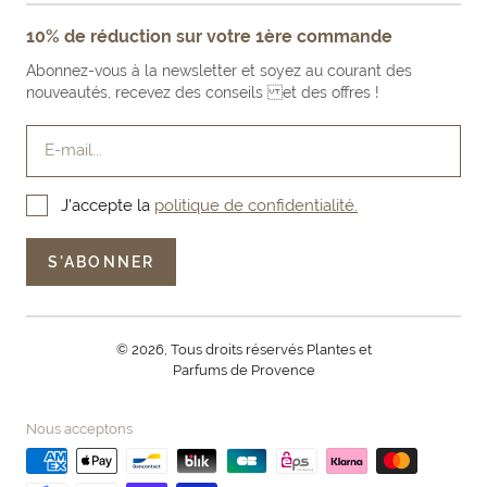
FAQ
NOS ENGAGEMENTS
MENTIONS LÉGALES
10% de réduction sur votre 1ère commande
FAIRE UN RETOUR PRODUIT
NOS BOUTIQUES & REVENDEURS
CONDITIONS GÉNÉRALES DE VENTE
Abonnez-vous à la newsletter et soyez au courant des
LE BLOG
nouveautés, recevez des conseils et des offres !
E-mail...
J'accepte la
politique de confidentialité.
S'ABONNER
© 2026, Tous droits réservés Plantes et
Parfums de Provence
Nous acceptons