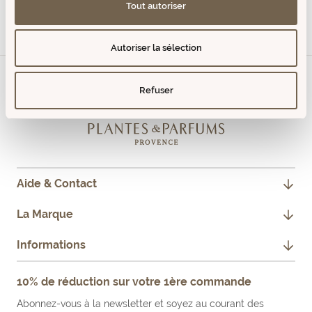
Tout autoriser
Aller
Aller
Aller
au
au
au
Autoriser la sélection
slide
slide
slide
1
2
3
Refuser
Aide & Contact
CONTACTEZ-NOUS
La Marque
JE SUIS PROFESSIONNEL
NOTRE HISTOIRE
Informations
FAQ
NOS ENGAGEMENTS
MENTIONS LÉGALES
10% de réduction sur votre 1ère commande
FAIRE UN RETOUR PRODUIT
NOS BOUTIQUES & REVENDEURS
CONDITIONS GÉNÉRALES DE VENTE
Abonnez-vous à la newsletter et soyez au courant des