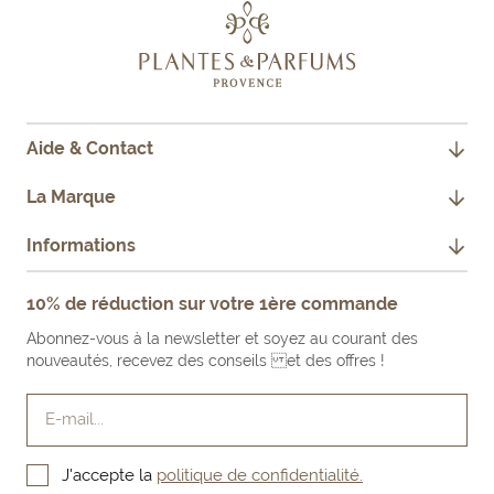
Aide & Contact
CONTACTEZ-NOUS
La Marque
JE SUIS PROFESSIONNEL
NOTRE HISTOIRE
Informations
FAQ
NOS ENGAGEMENTS
MENTIONS LÉGALES
10% de réduction sur votre 1ère commande
FAIRE UN RETOUR PRODUIT
NOS BOUTIQUES & REVENDEURS
CONDITIONS GÉNÉRALES DE VENTE
Abonnez-vous à la newsletter et soyez au courant des
LE BLOG
nouveautés, recevez des conseils et des offres !
E-mail...
J'accepte la
politique de confidentialité.