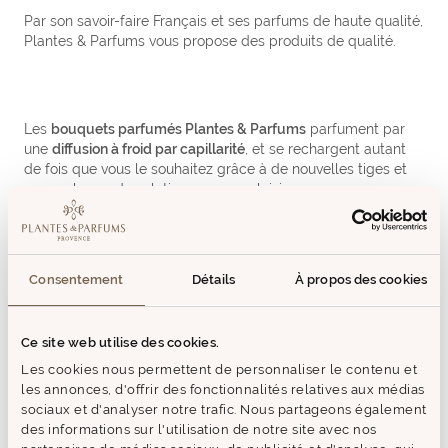
Par son savoir-faire Français et ses parfums de haute qualité,
Plantes & Parfums vous propose des produits de qualité.
Les
bouquets parfumés Plantes & Parfums
parfument par
une
diffusion à froid par capillarité
, et se rechargent autant
de fois que vous le souhaitez grâce à de nouvelles tiges et
une recharge de solution, pour un plaisir sans cesse
renouvelé…
Consentement
Détails
À propos des cookies
C
e Bouquet Parfumé au flacon à la forme ronde et douce
telle un galet apportera une touche décorative à votre
intérieur. Les bâtonnets en rotin naturel assurent une diffusion
Ce site web utilise des cookies.
continue et régulière du parfum par capillarité.
Les cookies nous permettent de personnaliser le contenu et
les annonces, d'offrir des fonctionnalités relatives aux médias
La qualité et la finesse de nos créations parfumées est
sociaux et d'analyser notre trafic. Nous partageons également
restituée de manière optimale, créant une ambiance
des informations sur l'utilisation de notre site avec nos
personnalisée dans la pièce de votre choix.