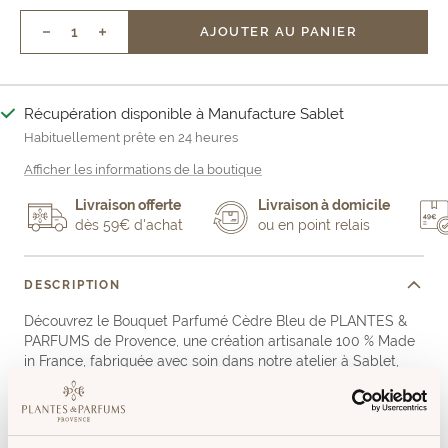
AJOUTER AU PANIER
Réduire
Augmenter
la
la
quantité
quantité
Récupération disponible à Manufacture Sablet
Habituellement prête en 24 heures
Afficher les informations de la boutique
Livraison offerte
Livraison à domicile
dès 59€ d'achat
ou en point relais
DESCRIPTION
Découvrez le Bouquet Parfumé Cèdre Bleu de PLANTES &
PARFUMS de Provence, une création artisanale 100 % Made
in France, fabriquée avec soin dans notre atelier à Sablet,
dans le Vaucluse. Issue de la collection Les Grands Crus de
Parfums, cette pièce d'exception est conçue pour apporter
une touche de raffinement à votre intérieur.