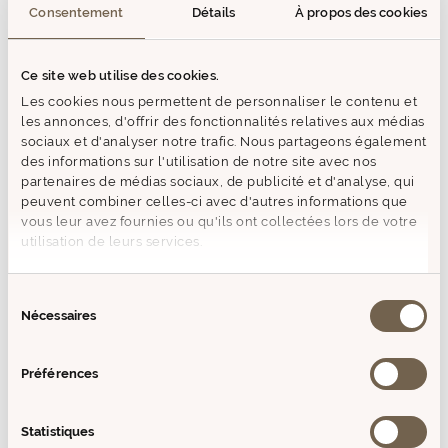
Consentement
Détails
À propos des cookies
Doté de tiges de rotin naturel, ce diffuseur de parfum assure
une diffusion optimale de la fragrance. Élaboré à partir de
parfums de Grasse, il libère une symphonie boisée et épicée,
où la fraîcheur de la feuille de violette et de la bergamote se
Ce site web utilise des cookies.
mêle à la chaleur de la cannelle. En cœur, le cèdre bleu, la
Les cookies nous permettent de personnaliser le contenu et
fève tonka et le poivre noir s’harmonisent parfaitement,
les annonces, d'offrir des fonctionnalités relatives aux médias
tandis que des notes profondes de musc, de santal et
sociaux et d'analyser notre trafic. Nous partageons également
d’ambre enveloppent l’espace d'une douceur mystérieuse et
des informations sur l'utilisation de notre site avec nos
chaleureuse.
partenaires de médias sociaux, de publicité et d'analyse, qui
peuvent combiner celles-ci avec d'autres informations que
Grâce à son élégant flacon et ses tiges de rotin, ce bouquet
vous leur avez fournies ou qu'ils ont collectées lors de votre
parfumé diffuse en continu une senteur envoûtante pendant
utilisation de leurs services.
plusieurs semaines, remplissant votre pièce d’une ambiance
boisée et apaisante.
Sélection
Nécessaires
du
MODE D'EMPLOI
consentement
Préférences
COMPOSITION
Statistiques