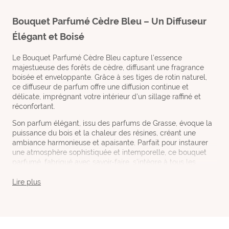
Bouquet Parfumé Cèdre Bleu – Un Diffuseur
Élégant et Boisé
Le Bouquet Parfumé Cèdre Bleu capture l’essence
majestueuse des forêts de cèdre, diffusant une fragrance
boisée et enveloppante. Grâce à ses tiges de rotin naturel,
ce diffuseur de parfum offre une diffusion continue et
délicate, imprégnant votre intérieur d’un sillage raffiné et
réconfortant.
Son parfum élégant, issu des parfums de Grasse, évoque la
puissance du bois et la chaleur des résines, créant une
ambiance harmonieuse et apaisante. Parfait pour instaurer
une atmosphère sophistiquée et intemporelle, ce bouquet
parfumé, fabriqué avec savoir-faire, s’intègre à tous les
intérieurs.
Lire plus
Made in France, il apporte une touche naturelle et raffinée,
transformant chaque pièce en un cocon boisé et élégant.
Bouquet Parfumé Cèdre Bleu - Une