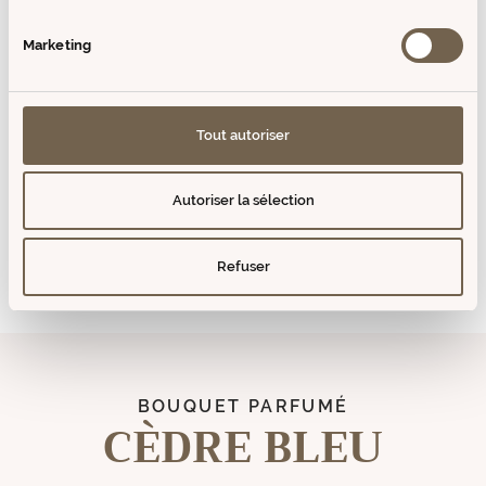
+ D'INFOS
Marketing
AVIS (0)
Tout autoriser
VOUS AIMEREZ AUSSI
PRODUITS SIMILAIRES
Autoriser la sélection
Epuisé
Epuisé
Refuser
Prix
Prix
de
de
vente
vente
BOUQUET PARFUMÉ
CÈDRE BLEU