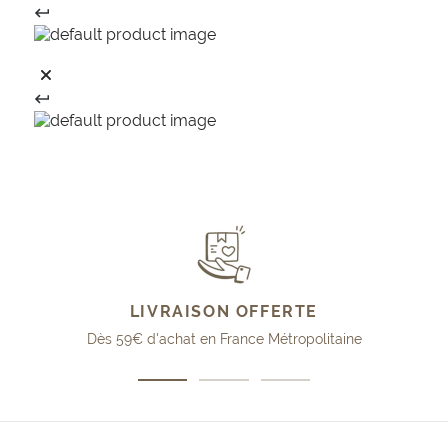
LIVRAISON OFFERTE
Dès 59€ d'achat en France Métropolitaine
Aller
Aller
Aller
au
au
au
slide
slide
slide
1
2
3