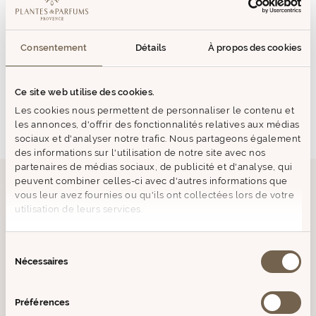
VOUS AIMEREZ AUSSI
Consentement
Détails
À propos des cookies
PRODUITS SIMILAIRES
Ce site web utilise des cookies.
Epuisé
Epuisé
Les cookies nous permettent de personnaliser le contenu et
Prix
Prix
les annonces, d'offrir des fonctionnalités relatives aux médias
de
de
sociaux et d'analyser notre trafic. Nous partageons également
vente
vente
des informations sur l'utilisation de notre site avec nos
partenaires de médias sociaux, de publicité et d'analyse, qui
peuvent combiner celles-ci avec d'autres informations que
vous leur avez fournies ou qu'ils ont collectées lors de votre
L'EAU DE PARFUM
utilisation de leurs services.
ROSE POURPRE
Sélection
Nécessaires
du
consentement
Rose Pourpre - Un parfum floral
Préférences