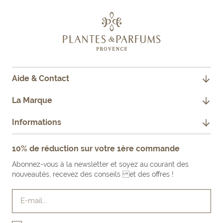
Aide & Contact
CONTACTEZ-NOUS
La Marque
JE SUIS PROFESSIONNEL
NOTRE HISTOIRE
Informations
FAQ
NOS ENGAGEMENTS
MENTIONS LÉGALES
10% de réduction sur votre 1ère commande
FAIRE UN RETOUR PRODUIT
NOS BOUTIQUES & REVENDEURS
CONDITIONS GÉNÉRALES DE VENTE
Abonnez-vous à la newsletter et soyez au courant des
LE BLOG
nouveautés, recevez des conseils et des offres !
E-mail...