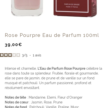
Rose Pourpre Eau de Parfum 100ml
Prix
39,00€
de
vente
3
/
5
-
1
avis
Intense et charnelle,
L'Eau de Parfum Rose Pourpre
célèbre la
rose dans toute sa splendeur. Fruitée, florale et gourmande,
elle se pare de jasmin, de prune et de vanille sur un fond
musqué et patchouli. Un parfum passionné, profond et
résolument envoûtant.
Notes de tête
: Mandarine, Elemi, Fleur d'Oranger
Notes de cœur
: Jasmin, Rose, Prune
Notes de fond
: Patchouli, Vanille, Praline, Musc