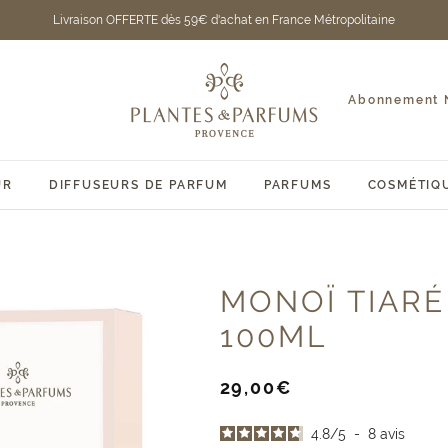
Livraison OFFERTE dès 59€ d'achat en France Métropolitaine
Plantes
et
Abonnement N
Parfums
de
Provence
UR
DIFFUSEURS DE PARFUM
PARFUMS
COSMÉTIQ
MONOÏ TIARÉ
100ML
Prix
29,00€
de
vente
4.8
/
5
-
8
avis