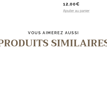
Prix
12,00€
de
Ajouter au panier
vente
VOUS AIMEREZ AUSSI
PRODUITS SIMILAIRE
Epuisé
Prix
Prix
de
de
vente
vente