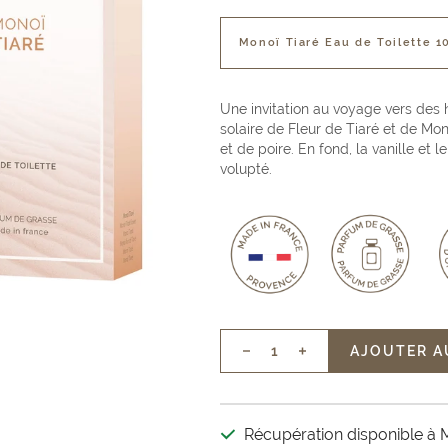
Monoï Tiaré Eau de Toilette 1
Une invitation au voyage vers des h
solaire de Fleur de Tiaré et de Mo
et de poire. En fond, la vanille et
volupté.
AJOUTER A
Réduire
Augmenter
la
la
quantité
quantité
Récupération disponible à 