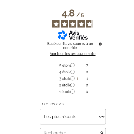
4.8
/
5
Basé sur
8
avis soumis à un
contrôle
Voir tous les avis sur ce site
5
étoiles
7
4
étoiles
0
3
étoiles
1
2
étoiles
0
1
étoile
0
Trier les avis