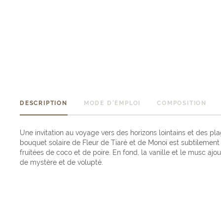
DESCRIPTION
MODE D'EMPLOI
COMPOSITION
Une invitation au voyage vers des horizons lointains et des plag
bouquet solaire de Fleur de Tiaré et de Monoï est subtilemen
fruitées de coco et de poire. En fond, la vanille et le musc ajo
de mystère et de volupté.