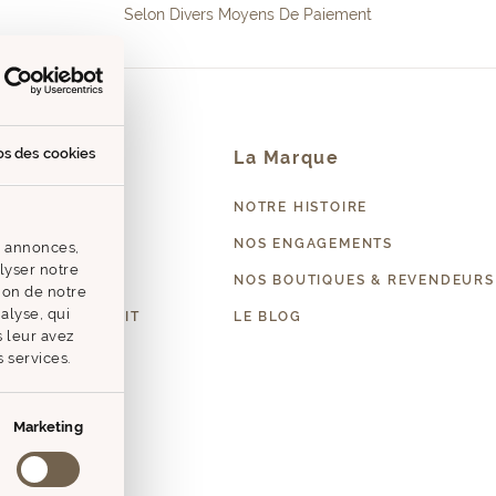
Selon Divers Moyens De Paiement
os des cookies
Contact
La Marque
EZ-NOUS
NOTRE HISTOIRE
PROFESSIONNEL
NOS ENGAGEMENTS
s annonces,
alyser notre
NOS BOUTIQUES & REVENDEURS
tion de notre
alyse, qui
 RETOUR PRODUIT
LE BLOG
 leur avez
s services.
Marketing