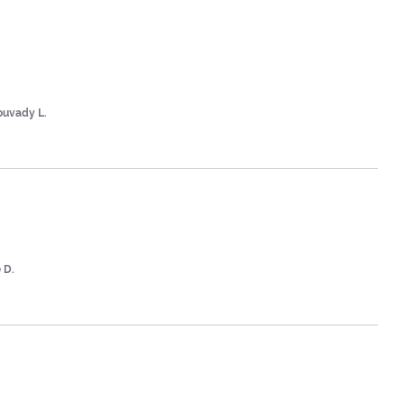
ouvady L.
 D.