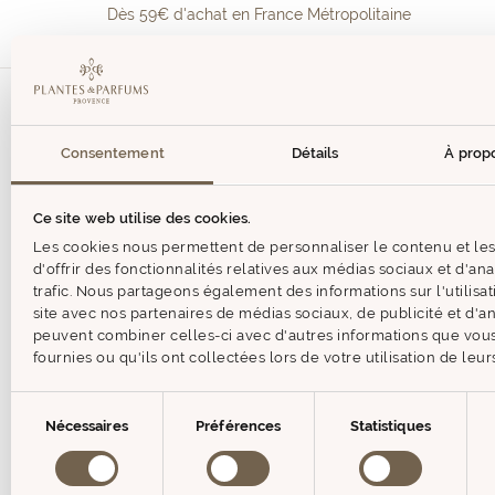
Dès 59€ d'achat en France Métropolitaine
Consentement
Détails
À prop
Aide & 
CONTACT
Ce site web utilise des cookies.
JE SUIS 
Les cookies nous permettent de personnaliser le contenu et le
d'offrir des fonctionnalités relatives aux médias sociaux et d'an
FAQ
trafic. Nous partageons également des informations sur l'utilisa
site avec nos partenaires de médias sociaux, de publicité et d'an
FAIRE UN
peuvent combiner celles-ci avec d'autres informations que vous
fournies ou qu'ils ont collectées lors de votre utilisation de leur
Sélection
Nécessaires
Préférences
Statistiques
du
consentement