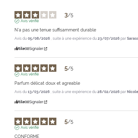
3
/
5
Avis vérifié
N’a pas une tenue suffisamment durable
Avis du
05/08/2026
, suite à une expérience du
23/07/2026
par
Saras
Utile
(0)
Signaler
5
/
5
Avis vérifié
Parfum délicat doux et agreable
Avis du
13/03/2026
, suite à une expérience du
28/02/2026
par
Nicole
Utile
(0)
Signaler
5
/
5
Avis vérifié
CONFORME