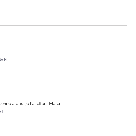
le H.
ne à quoi je l'ai offert. Merci.
 L.