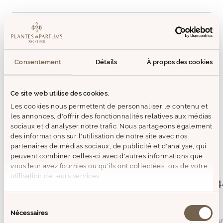
AVIS (1)
Consentement
Détails
À propos des cookies
VOUS AIMEREZ AUSSI
PRODUITS SIMILAIRES
Ce site web utilise des cookies.
Les cookies nous permettent de personnaliser le contenu et
Epuisé
Epuisé
les annonces, d'offrir des fonctionnalités relatives aux médias
Prix
Prix
sociaux et d'analyser notre trafic. Nous partageons également
de
de
des informations sur l'utilisation de notre site avec nos
vente
vente
partenaires de médias sociaux, de publicité et d'analyse, qui
peuvent combiner celles-ci avec d'autres informations que
vous leur avez fournies ou qu'ils ont collectées lors de votre
4.8
utilisation de leurs services.
4
/
5
Avis vérifié
Sélection
Conforme a la descrip
Nécessaires
du
Avis du
06/08/2026
, suite à u