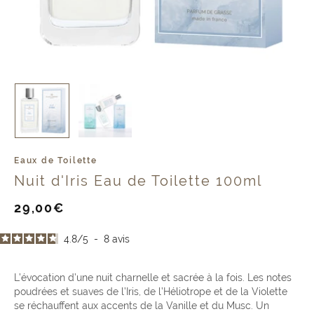
Eaux de Toilette
Nuit d'Iris Eau de Toilette 100ml
Prix
29,00€
de
vente
4.8
/
5
-
8
avis
L’évocation d’une nuit charnelle et sacrée à la fois. Les notes
poudrées et suaves de l’Iris, de l’Héliotrope et de la Violette
se réchauffent aux accents de la Vanille et du Musc. Un