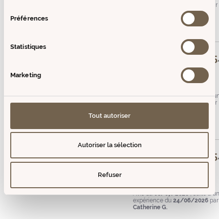
consentement
expérience du
27/07/2026
par
Basé sur
8
avis soumis à un
Anne D.
contrôle
Préférences
Voir tous les avis sur ce site
Utile
(0)
Signaler
5
étoiles
6
Statistiques
4
étoiles
2
5
3
étoiles
0
Avis vérifié
Marketing
2
étoiles
0
Très doux
1
étoile
0
Avis du
02/08/2026
, suite à u
expérience du
17/07/2026
par
Trier les avis
Jacky R.
Tout autoriser
Utile
(0)
Signaler
Autoriser la sélection
5
Avis vérifié
Refuser
belle découverte
Avis du
08/07/2026
, suite à u
expérience du
24/06/2026
par
Catherine G.