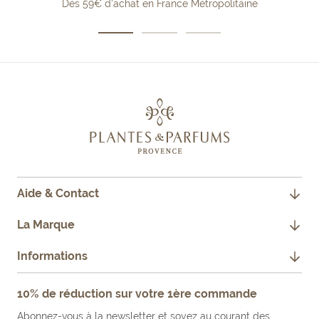
Dès 59€ d'achat en France Métropolitaine
Aller
Aller
Aller
au
au
au
slide
slide
slide
1
2
3
Aide & Contact
CONTACTEZ-NOUS
La Marque
JE SUIS PROFESSIONNEL
NOTRE HISTOIRE
Informations
FAQ
NOS ENGAGEMENTS
MENTIONS LÉGALES
10% de réduction sur votre 1ère commande
FAIRE UN RETOUR PRODUIT
NOS BOUTIQUES & REVENDEURS
CONDITIONS GÉNÉRALES DE VENTE
Abonnez-vous à la newsletter et soyez au courant des