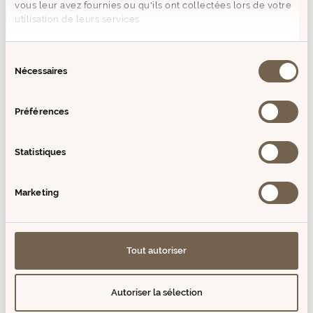
vous leur avez fournies ou qu'ils ont collectées lors de votre
MODE D'EMPLOI
utilisation de leurs services.
Sélection
COMPOSITION
Nécessaires
du
consentement
+ D'INFOS
Préférences
AVIS (0)
Statistiques
VOUS AIMEREZ AUSSI
Marketing
PRODUITS SIMILAIRES
Tout autoriser
Epuisé
Epuisé
Prix
Prix
de
de
Autoriser la sélection
vente
vente