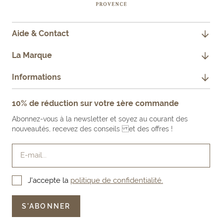
Aide & Contact
CONTACTEZ-NOUS
La Marque
JE SUIS PROFESSIONNEL
NOTRE HISTOIRE
Informations
FAQ
NOS ENGAGEMENTS
MENTIONS LÉGALES
10% de réduction sur votre 1ère commande
FAIRE UN RETOUR PRODUIT
NOS BOUTIQUES & REVENDEURS
CONDITIONS GÉNÉRALES DE VENTE
Abonnez-vous à la newsletter et soyez au courant des
LE BLOG
nouveautés, recevez des conseils et des offres !
E-mail...
J'accepte la
politique de confidentialité.
S'ABONNER