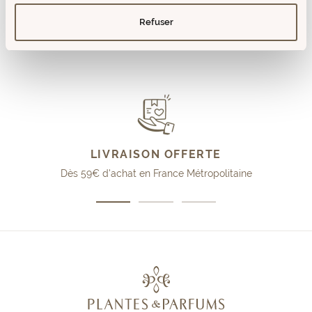
Refuser
LIVRAISON OFFERTE
Dès 59€ d'achat en France Métropolitaine
Aller
Aller
Aller
au
au
au
slide
slide
slide
1
2
3