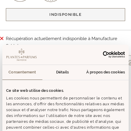
INDISPONIBLE
Récupération actuellement indisponible à Manufacture
Sablet
Livraison offerte
Livraison à domicile
dès 59€ d'achat
ou en point relais
Consentement
Détails
À propos des cookies
DESCRIPTION
Ce site web utilise des cookies.
Depuis près de 40 ans, Finessence sélectionne avec soin, à
travers le monde, les meilleurs crus d'Huiles Essentielles.
Les cookies nous permettent de personnaliser le contenu et
Finessence propose des Huiles Essentielles 100% BIO, pures
les annonces, d'offrir des fonctionnalités relatives aux médias
et naturelles. Finessence s'engage à sélectionner le meilleur
sociaux et d'analyser notre trafic. Nous partageons également
de la nature en respectant un cahier des charges très strict
des informations sur l'utilisation de notre site avec nos
pour assurer une qualité constante et exigeante.
partenaires de médias sociaux, de publicité et d'analyse, qui
peuvent combiner celles-ci avec d'autres informations que