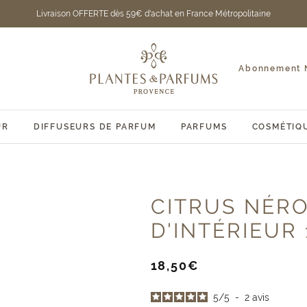
Livraison OFFERTE dès 59€ d'achat en France Métropolitaine
Plantes
et
Abonnement N
Parfums
de
Provence
UR
DIFFUSEURS DE PARFUM
PARFUMS
COSMÉTIQ
CITRUS NÉR
D'INTÉRIEUR
Prix
18,50€
de
vente
5
/
5
-
2
avis