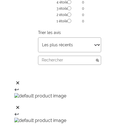
4
étoiles
0
3
étoiles
0
2
étoiles
0
1
étoile
0
Trier les avis