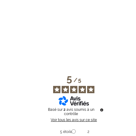
Epuisé
Epuisé
Prix
de
vente
5
/
5
Basé sur
2
avis soumis à un
contrôle
Voir tous les avis sur ce site
5
étoiles
2