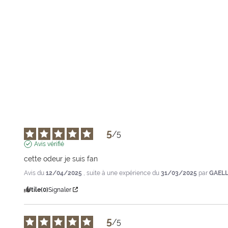
Epuisé
Prix
Prix
de
de
vente
vente
5
/
5
Avis vérifié
cette odeur je suis fan
Avis du
12/04/2025
, suite à une expérience du
31/03/2025
par
GAELL
Utile
(0)
Signaler
5
/
5