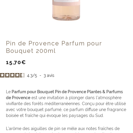
Pin de Provence Parfum pour
Bouquet 200ml
Prix
15,70€
de
vente
4.3
/
5
-
3
avis
Le
Parfum pour Bouquet Pin de Provence Plantes & Parfums
de Provence
est une invitation à plonger dans l’atmosphère
vivifiante des forêts méditerranéennes. Conçu pour être utilisé
avec votre bouquet parfumé, ce parfum diffuse une fragrance
boisée et fraîche qui évoque les paysages du Sud.
L’arôme des aiguilles de pin se mêle aux notes fraîches de