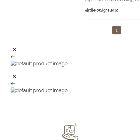
expérience du
21/01/2025
pa
boisées et épicées
, et choisissez celle qui répond à vos
préférences olfactives.
Utile
(0)
Signaler
Découvrez les autres produits de la
1
gamme Pin de Provence
Si notre
Parfum pour Bouquet Pin de Provence
vous a
conquis, laissez-vous également tenter par notre
Bougie
Parfumée Pin de Provence
, idéale pour instaurer une
atmosphère chaleureuse et délicatement parfumée.
Pour prolonger l'expérience Pin de Provence dans votre
intérieur, découvrez notre
Parfum d’Intérieur Pin de Provence
,
une solution parfaite pour une diffusion rapide et agréable
de cette fragrance boisée.
Offrez à votre intérieur une immersion totale en choisissant
notre
Recharge pour Diffuseur Pin de Provence
, une parfaite
harmonie entre le savoir-faire artisanal, les matières
naturelles et l’exceptionnelle richesse des parfums de
Grasse.