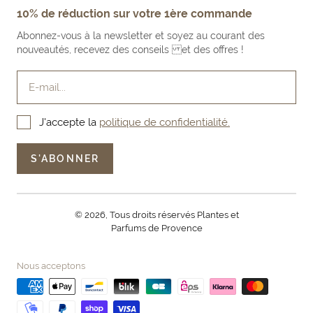
MENTIONS LÉGALES
10% de réduction sur votre 1ère commande
FAIRE UN RETOUR PRODUIT
NOS BOUTIQUES & REVENDEURS
CONDITIONS GÉNÉRALES DE VENTE
Abonnez-vous à la newsletter et soyez au courant des
LE BLOG
nouveautés, recevez des conseils et des offres !
E-mail...
J'accepte la
politique de confidentialité.
S'ABONNER
© 2026, Tous droits réservés Plantes et
Parfums de Provence
Nous acceptons