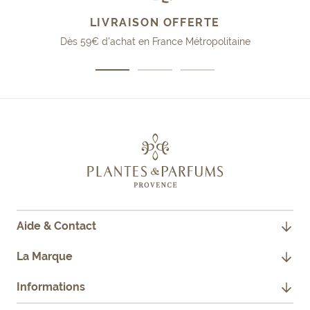
LIVRAISON OFFERTE
Dès 59€ d'achat en France Métropolitaine
Aller
Aller
Aller
au
au
au
slide
slide
slide
1
2
3
Aide & Contact
CONTACTEZ-NOUS
La Marque
JE SUIS PROFESSIONNEL
NOTRE HISTOIRE
Informations
FAQ
NOS ENGAGEMENTS