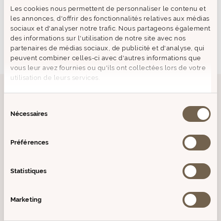
PRODUITS SIMILAIRES
Les cookies nous permettent de personnaliser le contenu et
les annonces, d'offrir des fonctionnalités relatives aux médias
sociaux et d'analyser notre trafic. Nous partageons également
Epuisé
Epuisé
des informations sur l'utilisation de notre site avec nos
partenaires de médias sociaux, de publicité et d'analyse, qui
Prix
Prix
peuvent combiner celles-ci avec d'autres informations que
de
de
vous leur avez fournies ou qu'ils ont collectées lors de votre
vente
vente
utilisation de leurs services.
Sélection
PARFUM POUR BOUQUET
PIN DE PROVENCE
Nécessaires
du
consentement
Préférences
Parfum pour Bouquet Pin de
Statistiques
Provence – Prolongez l'Expérience
Marketing
de la Forêt Méditerranéenne