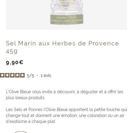
Sel Marin aux Herbes de Provence
45g
Prix
9,90€
de
vente
5
/
5
-
1
avis
L’Olive Bleue vous invite à découvrir, à déguster et à offrir les
plus beaux produits.
Les Sels et Poivres l’Olive Bleue apportent la petite touche qui
change tout et donnent une émotion, une coloration ou un air
d’exotisme à chaque plat.