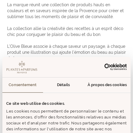
La marque réunit une collection de produits hauts en
couleurs et en saveurs inspirée de la Provence pour créer et
sublimer tous les moments de plaisir et de convivialité.
La collection allie la créativité des recettes à un esprit déco
chic pour conjuguer le plaisir du beau et du bon.
L'Olive Bleue associe à chaque saveur un paysage, à chaque
produit une illustration qui ajoute l'émotion du beau au plaisir
du bon.
Chaque produit est imaginé pour donner à chaque moment
et à chaque plat un petit accent du sud, une touche de soleil
et un air de fête à partager tout au long de l'année en
Consentement
Détails
À propos des cookies
famille et entre amis.
Ce site web utilise des cookies.
MODE D'EMPLOI
Les cookies nous permettent de personnaliser le contenu et
les annonces, d'offrir des fonctionnalités relatives aux médias
sociaux et d'analyser notre trafic. Nous partageons également
COMPOSITION
des informations sur l'utilisation de notre site avec nos