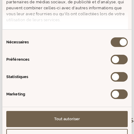
partenaires de médias sociaux, de publicité et d'analyse, qui
peuvent combiner celles-ci avec d'autres informations que
+ D'INFOS
vous leur avez fournies ou qu'ils ont collectées lors de votre
utilisation de leurs services.
AVIS (0)
Sélection
Nécessaires
du
VOUS AIMEREZ AUSSI
consentement
PRODUITS SIMILAIRES
Préférences
Epuisé
Epuisé
Statistiques
Prix
Prix
de
de
Marketing
vente
vente
5
5
Tout autoriser
/
5
Avis vérifié