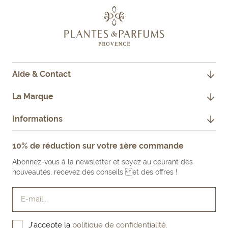
Aide & Contact
CONTACTEZ-NOUS
La Marque
JE SUIS PROFESSIONNEL
NOTRE HISTOIRE
Informations
FAQ
NOS ENGAGEMENTS
MENTIONS LÉGALES
10% de réduction sur votre 1ère commande
FAIRE UN RETOUR PRODUIT
NOS BOUTIQUES & REVENDEURS
CONDITIONS GÉNÉRALES DE VENTE
Abonnez-vous à la newsletter et soyez au courant des
LE BLOG
nouveautés, recevez des conseils et des offres !
E-mail...
J'accepte la
politique de confidentialité.