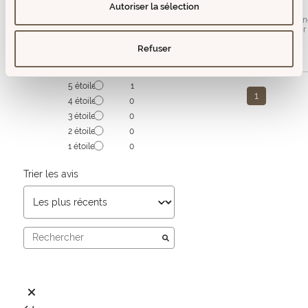
T3rès bon produit
Autoriser la sélection
Avis du
11/12/2024
, suite à u
expérience du
01/12/2024
pa
Basé sur
1
avis soumis à un
contrôle
Refuser
Utile
(0)
Signaler
Voir tous les avis sur ce site
5
étoiles
1
1
4
étoiles
0
3
étoiles
0
2
étoiles
0
1
étoile
0
Trier les avis