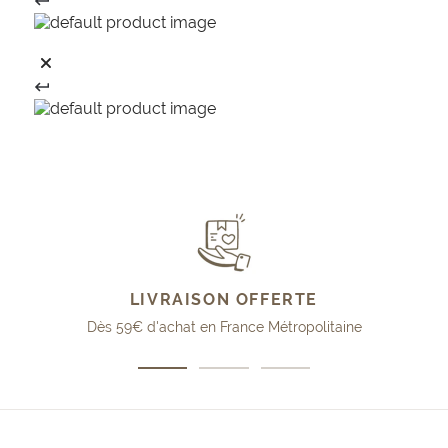
LIVRAISON OFFERTE
Dès 59€ d'achat en France Métropolitaine
Aller
Aller
Aller
au
au
au
slide
slide
slide
1
2
3