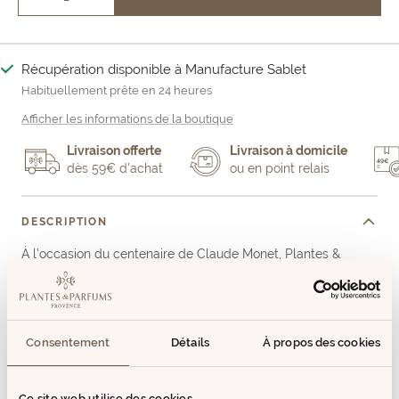
Réduire
Augmenter
la
la
quantité
quantité
Récupération disponible à Manufacture Sablet
Habituellement prête en 24 heures
Afficher les informations de la boutique
Livraison offerte
Livraison à domicile
dès 59€ d'achat
ou en point relais
DESCRIPTION
À l’occasion du centenaire de Claude Monet, Plantes &
Parfums propose le Savon Rose X Nymphéas, fruit d’une
collaboration artistique avec l’Académie des Beaux-Arts.
Conçu pour offrir un soin doux et parfumé, ce savon associe
Parfums de Grasse et savoir-faire traditionnel Made in
Consentement
Détails
À propos des cookies
France. Sa formulation respecte la peau tout en diffusant un
parfum floral délicat et raffiné, inspiré de l’œuvre Nymphéas.
Ce site web utilise des cookies.