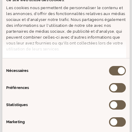
Idéal pour un usage quotidien, ce savon transforme la
Les cookies nous permettent de personnaliser le contenu et
toilette en un véritable rituel sensoriel, où l’élégance et la
les annonces, d'offrir des fonctionnalités relatives aux médias
poésie des jardins de Monet se mêlent à la délicatesse des
sociaux et d'analyser notre trafic. Nous partageons également
roses anciennes.
des informations sur l'utilisation de notre site avec nos
partenaires de médias sociaux, de publicité et d'analyse, qui
peuvent combiner celles-ci avec d'autres informations que
MODE D'EMPLOI
vous leur avez fournies ou qu'ils ont collectées lors de votre
utilisation de leurs services.
COMPOSITION
Sélection
Nécessaires
du
+ D'INFOS
consentement
Préférences
AVIS (0)
Statistiques
VOUS AIMEREZ AUSSI
PRODUITS SIMILAIRES
Marketing