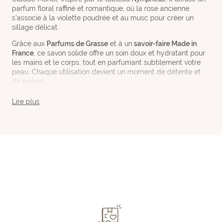
parfum floral raffiné et romantique, où la rose ancienne
s’associe à la violette poudrée et au musc pour créer un
sillage délicat.
Grâce aux
Parfums de Grasse
et à un
savoir-faire Made in
France
, ce savon solide offre un soin doux et hydratant pour
les mains et le corps, tout en parfumant subtilement votre
peau. Chaque utilisation devient un moment de détente et
de poésie.
Chaque
Savon
de la collection est élaboré avec des
Lire plus
Parfums de Grasse
et selon un
Savoir-faire Made in France
.
Sa qualité artisanale garantit une fragrance durable et une
expérience sensorielle unique.
Ce savon complète parfaitement les autres créations de la
collection :
Bougie Parfumée Rose 180g
,
Bouquet Parfumé
Rose 100ml
et
Crème Mains Rose 30ml
, pour une expérience
olfactive harmonieuse et raffinée.
Découvrez les autres savons
parfumés Plantes & Parfums X