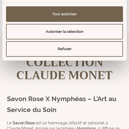
Epuisé
Epuisé
Tout autoriser
Prix
Prix
de
de
vente
vente
Autoriser la sélection
Refuser
SAVON DE MARSEILLE ROSE
COLLECTION
CLAUDE MONET
Savon Rose X Nymphéas – L’Art au
Service du Soin
Le
Savon Rose
est un hommage olfactif et sensoriel à
Claude Monet. Inspiré par le tableau
Nymphéas
, il diffuse un