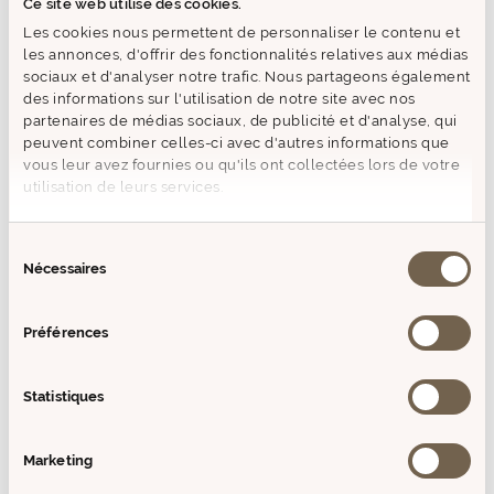
Ce site web utilise des cookies.
sublimer tous les moments de plaisir et de convivialité.
Les cookies nous permettent de personnaliser le contenu et
La collection allie la créativité des recettes à un esprit déco
les annonces, d'offrir des fonctionnalités relatives aux médias
chic pour conjuguer le plaisir du beau et du bon.
sociaux et d'analyser notre trafic. Nous partageons également
des informations sur l'utilisation de notre site avec nos
L'Olive Bleue associe à chaque saveur un paysage, à chaque
partenaires de médias sociaux, de publicité et d'analyse, qui
produit une illustration qui ajoute l'émotion du beau au plaisir
peuvent combiner celles-ci avec d'autres informations que
du bon.
vous leur avez fournies ou qu'ils ont collectées lors de votre
utilisation de leurs services.
Chaque produit est imaginé pour donner à chaque moment
et à chaque plat un petit accent du sud, une touche de soleil
Sélection
et un air de fête à partager tout au long de l'année en
Nécessaires
famille et entre amis.
du
consentement
Préférences
MODE D'EMPLOI
Statistiques
COMPOSITION
Marketing
+ D'INFOS