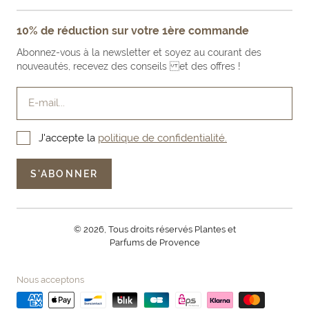
FAQ
NOS ENGAGEMENTS
MENTIONS LÉGALES
10% de réduction sur votre 1ère commande
FAIRE UN RETOUR PRODUIT
NOS BOUTIQUES & REVENDEURS
CONDITIONS GÉNÉRALES DE VENTE
Abonnez-vous à la newsletter et soyez au courant des
LE BLOG
nouveautés, recevez des conseils et des offres !
E-mail...
J'accepte la
politique de confidentialité.
S'ABONNER
© 2026, Tous droits réservés Plantes et
Parfums de Provence
Nous acceptons