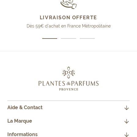
LIVRAISON OFFERTE
Dès 59€ d'achat en France Métropolitaine
Aller
Aller
Aller
au
au
au
slide
slide
slide
1
2
3
Aide & Contact
CONTACTEZ-NOUS
La Marque
JE SUIS PROFESSIONNEL
NOTRE HISTOIRE
Informations