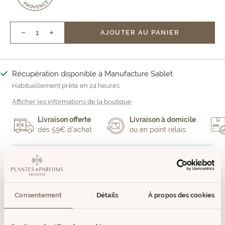
AJOUTER AU PANIER
Réduire
Augmenter
la
la
quantité
quantité
Récupération disponible à Manufacture Sablet
Habituellement prête en 24 heures
Afficher les informations de la boutique
Livraison offerte
Livraison à domicile
dès 59€ d'achat
ou en point relais
DESCRIPTION
L’Olive Bleue est une invitation au voyage et au plaisir de
tous les sens en Méditerranée.
Consentement
Détails
À propos des cookies
La marque réunit une collection de produits hauts en
couleurs et en saveurs inspirée de la Provence pour créer et