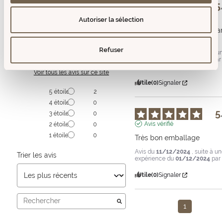
5
5
/
5
Avis vérifié
Autoriser la sélection
Un merveilleux produit, parf
avec tout.
Refuser
Avis du
08/06/2026
, suite à u
Basé sur
2
avis soumis à un
expérience du
19/05/2026
par
contrôle
Fabio R.
Voir tous les avis sur ce site
Utile
(0)
Signaler
5
étoiles
2
4
étoiles
0
5
3
étoiles
0
Avis vérifié
2
étoiles
0
1
étoile
0
Très bon emballage
Avis du
11/12/2024
, suite à u
Trier les avis
expérience du
01/12/2024
pa
Utile
(0)
Signaler
1