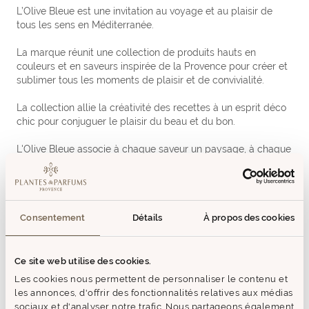
L’Olive Bleue est une invitation au voyage et au plaisir de
tous les sens en Méditerranée.
La marque réunit une collection de produits hauts en
couleurs et en saveurs inspirée de la Provence pour créer et
sublimer tous les moments de plaisir et de convivialité.
La collection allie la créativité des recettes à un esprit déco
chic pour conjuguer le plaisir du beau et du bon.
L'Olive Bleue associe à chaque saveur un paysage, à chaque
produit une illustration qui ajoute l'émotion du beau au plaisir
du bon.
Chaque produit est imaginé pour donner à chaque moment
Consentement
Détails
À propos des cookies
et à chaque plat un petit accent du sud, une touche de soleil
et un air de fête à partager tout au long de l'année en
famille et entre amis.
Ce site web utilise des cookies.
Les cookies nous permettent de personnaliser le contenu et
MODE D'EMPLOI
les annonces, d'offrir des fonctionnalités relatives aux médias
sociaux et d'analyser notre trafic. Nous partageons également