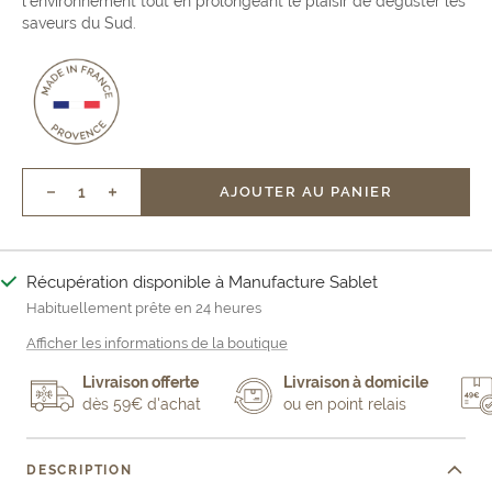
l’environnement tout en prolongeant le plaisir de déguster les
saveurs du Sud.
AJOUTER AU PANIER
Réduire
Augmenter
la
la
quantité
quantité
Récupération disponible à Manufacture Sablet
Habituellement prête en 24 heures
Afficher les informations de la boutique
Livraison offerte
Livraison à domicile
dès 59€ d'achat
ou en point relais
DESCRIPTION