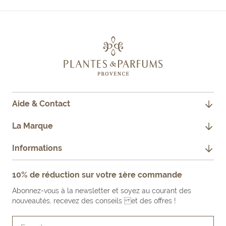
au
au
au
slide
slide
slide
1
2
3
Aide & Contact
CONTACTEZ-NOUS
La Marque
JE SUIS PROFESSIONNEL
NOTRE HISTOIRE
Informations
FAQ
NOS ENGAGEMENTS
MENTIONS LÉGALES
10% de réduction sur votre 1ère commande
FAIRE UN RETOUR PRODUIT
NOS BOUTIQUES & REVENDEURS
CONDITIONS GÉNÉRALES DE VENTE
Abonnez-vous à la newsletter et soyez au courant des
LE BLOG
nouveautés, recevez des conseils et des offres !