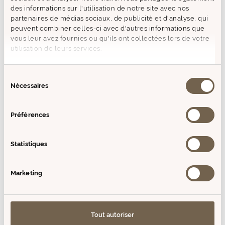
des informations sur l'utilisation de notre site avec nos
COMPOSITION
partenaires de médias sociaux, de publicité et d'analyse, qui
peuvent combiner celles-ci avec d'autres informations que
vous leur avez fournies ou qu'ils ont collectées lors de votre
+ D'INFOS
utilisation de leurs services.
AVIS (0)
Sélection
Nécessaires
du
consentement
VOUS AIMEREZ AUSSI
Préférences
PRODUITS SIMILAIRES
Statistiques
Epuisé
Epuisé
Prix
Prix
Marketing
de
de
vente
vente
Tout autoriser