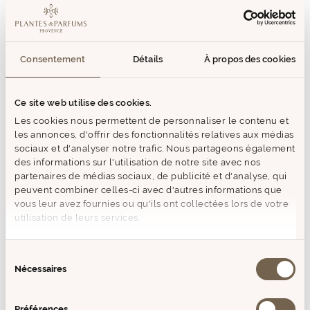
Rêve de Lin Bougie
Rêve de Lin Bougie
Parfumée 180g
Parfumée 180g avec
étui
Prix
19,50€
Prix
22,50€
de
Consentement
Détails
À propos des cookies
de
vente
vente
Best Seller
Ce site web utilise des cookies.
Les cookies nous permettent de personnaliser le contenu et
les annonces, d'offrir des fonctionnalités relatives aux médias
sociaux et d'analyser notre trafic. Nous partageons également
des informations sur l'utilisation de notre site avec nos
partenaires de médias sociaux, de publicité et d'analyse, qui
peuvent combiner celles-ci avec d'autres informations que
vous leur avez fournies ou qu'ils ont collectées lors de votre
utilisation de leurs services.
Douceur Cachemire
Douceur Cachemire
Bougie Parfumée 180g
Bougie Parfumée 180g
Sélection
avec étui
Prix
19,50€
Nécessaires
Prix
22,50€
du
de
de
vente
consentement
vente
Préférences