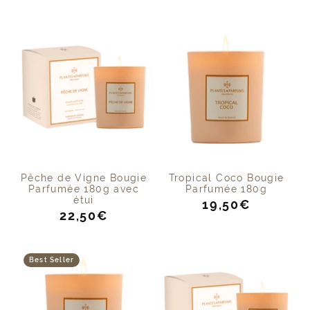
de
vente
vente
Pêche de Vigne Bougie
Tropical Coco Bougie
Parfumée 180g avec
Parfumée 180g
étui
Prix
19,50€
Prix
22,50€
de
de
vente
vente
Best Seller