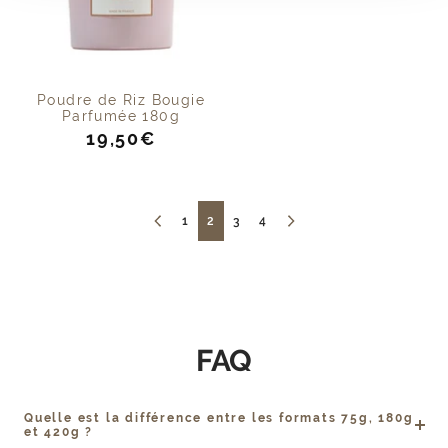
Poudre de Riz Bougie
Parfumée 180g
Prix
19,50€
de
vente
1
2
3
4
FAQ
Quelle est la différence entre les formats 75g, 180g
et 420g ?