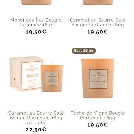
Monoï des Îles Bougie
Caramel au Beurre Salé
Parfumée 180g
Bougie Parfumée 180g
Prix
Prix
19,50€
19,50€
de
de
vente
vente
Best Seller
Caramel au Beurre Salé
Pêche de Vigne Bougie
Bougie Parfumée 180g
Parfumée 180g
avec étui
Prix
19,50€
Prix
22,50€
de