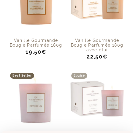
Vanille Gourmande
Vanille Gourmande
Bougie Parfumée 180g
Bougie Parfumée 180g
avec étui
Prix
19,50€
Prix
22,50€
de
de
vente
vente
Best Seller
Epuisé