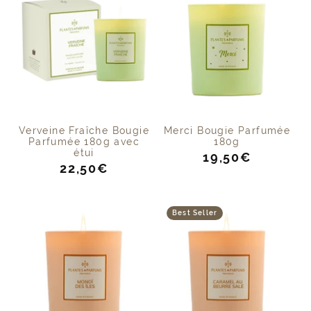
Verveine Fraîche Bougie
Merci Bougie Parfumée
Parfumée 180g avec
180g
étui
Prix
19,50€
Prix
22,50€
de
de
vente
vente
Best Seller