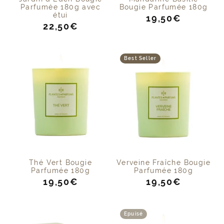
Parfumée 180g avec
Bougie Parfumée 180g
étui
Prix
19,50€
Prix
22,50€
de
de
vente
vente
Best Seller
Thé Vert Bougie
Verveine Fraîche Bougie
Parfumée 180g
Parfumée 180g
Prix
Prix
19,50€
19,50€
de
de
vente
vente
Epuisé